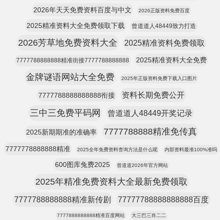
2026年天天免费资料百度与中文
2026正版资料免费百度
2025精准资料大全免费领取下载
曾道道人48449致力打造
2026芳草地免费资料大全
2025精准资料免费领取
2025精准资料大全免费
7777788888888精准街接7777788888888
金牌谜语网站大全免费
2025年正版资料免费下载入口图片
资料长期免费公开
7777788888888888衔接
三中三免费平码网
曾道道人48449开奖记录
7777788888精准免传真
2025新期期准的准确率
7777778888888精准
2025全年免费资料杳询方法是什么呢
内部资料最准100%准吗
600图库兔费2025
曾道道2026年官方网站
2025年精准免费资料大全最新免费领取
7777788888888精准新传剧
77777788888888888百度
7777888888888精准百度网站
大三巴三肖二二