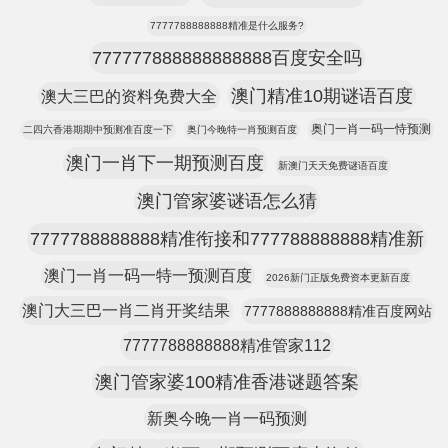
7777788888888精准是什么服务?
777777888888888888百度安全吗
澳门精准10期谜语百度
澳大三巴的资料免费大全
奥门一肖一码一恃预测
二四六香港期期中预测准百度一下
奥门今晚特一肖预测百度
澳门一肖下一期预测百度
新澳门天天免费谜语百度
澳门管家婆谜语怎么猜
7777788888888精准衔接和777788888888精准新
澳门一肖一码一特一预测百度
2026新门正版免费资本更新百度
澳门大三巴一肖二肖开奖结果
7777888888888精准百度网站
7777788888888精准管家112
澳门管家婆100精准香港谜题答案
新奥今晚一肖一码预测