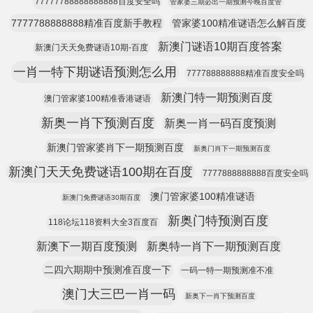
77777788888888888百度安全吗
管家婆三期必出一期预测今晚百度管
7777788888888精准百度新手教程
管家婆100精准谜语怎么解百度
新澳门谜语10期百度答案
新澳门天天免费谜语10期-百度
一肖一特下期谜语预测怎么用
777788888888精准百度安全吗
新澳门特一期预测百度
澳门管家婆100精准香港谜语
新奥一肖下预测百度
新奥一肖一码百度预测
新澳门管家婆肖下一期预测百度
新奥门肖下一期预测百度
新澳门天天免费谜语100期在百度
7777888888888百度安全吗
澳门管家婆100精准谜语
新澳门免费谜语30期百度
新奥门特预测百度
118论坛118资料大全3百度百
新澳下一期百度预测
新奥特一肖下一期预测百度
二四六期期中预测准百度一下
一码一特一期预测准不准
澳门大三巴一肖一码
新奥下一肖下预测百度