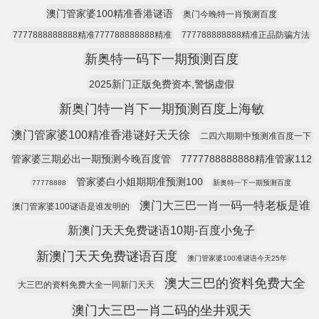
澳门管家婆100精准香港谜语
奥门今晚特一肖预测百度
7777888888888精准777788888888精准
777788888888精准正品防骗方法
新奥特一码下一期预测百度
2025新门正版免费资本,警惕虚假
新奥门特一肖下一期预测百度上海敏
澳门管家婆100精准香港谜好天天徐
二四六期期中预测准百度一下
管家婆三期必出一期预测今晚百度管
7777788888888精准管家112
管家婆白小姐期期准预测100
77778888
新奥特一下一期预测百度
澳门大三巴一肖一码一特老板是谁
澳门管家婆100谜语是谁发明的
新澳门天天免费谜语10期-百度小兔子
新澳门天天免费谜语百度
澳门管家婆100准谜语今天25年
澳大三巴的资料免费大全
大三巴的资料免费大全一同新门天天
澳门大三巴一肖二码的坐井观天