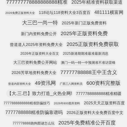
777777778888888888精准
2025年精准资料获取渠道
481111横富网
118论坛118资料大全3百度百
2026免费正版资料大全
大三巴一尚一特
2025年新门正版免费资料
2025年正版资料免费
新门内资料免费公开
2025正版资料免费获取
曾道道人2025年资料免费大全
2026年正版资料大全百文
2025新港期期准最准最新消息
大三巴资料免费公开网站
澳门一码一特一中预测准不准访雷锋
77777788888王中王含义
2026芳草地资料免费大全
49资汛网
600资料完整版
曾道内部资料大全
广西三八网资料员
【大.三.巴】致力打造_火热全网!
7777788888888精准精疆
2025天天正版资料百度
7777888888888精准防骗技巧
2026年800图库资料
7777788888精准防骗靠谱吗
2026正版资料大全免费百度中文
2025年免费精准公开百度
777778888跑狗图谜怎么玩