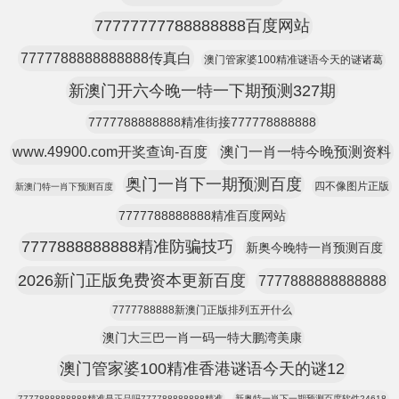
77777777788888888百度网站
7777788888888888传真白
澳门管家婆100精准谜语今天的谜诸葛
新澳门开六今晚一特一下期预测327期
7777788888888精准街接777778888888
www.49900.com开奖查询-百度
澳门一肖一特今晚预测资料
奥门一肖下一期预测百度
四不像图片正版
新澳门特一肖下预测百度
7777788888888精准百度网站
7777888888888精准防骗技巧
新奥今晚特一肖预测百度
2026新门正版免费资本更新百度
7777888888888888
7777788888新澳门正版排列五开什么
澳门大三巴一肖一码一特大鹏湾美康
澳门管家婆100精准香港谜语今天的谜12
7777888888888精准是正品吗777788888888精准
新奥特一肖下一期预测百度软件24618